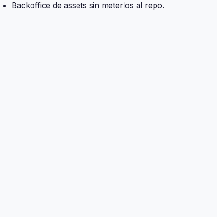
Backoffice de assets sin meterlos al repo.
Biblioteca temática
Accesos directos a las fuentes que alimentan la
narrativa 2026 del proyecto.
Gobernanza de datos y riesgo sistémico
WEF: Global Risks Report 2026
UN SDG Report 2025
IOM Global Appeal 2026
Mexico Investment Plan 2026-2030